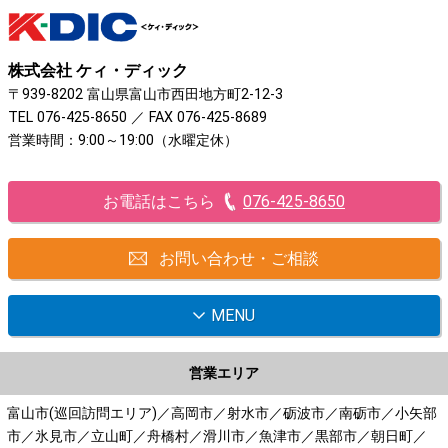
株式会社 ケィ・ディック
〒939-8202 富山県富山市西田地方町2-12-3
TEL
076-425-8650
／ FAX 076-425-8689
営業時間：9:00～19:00（水曜定休）
お電話はこちら
076-425-8650
お問い合わせ・ご相談
MENU
営業エリア
富山市(巡回訪問エリア)／高岡市／射水市／砺波市／南砺市／小矢部
市／氷見市／立山町／舟橋村／滑川市／魚津市／黒部市／朝日町／