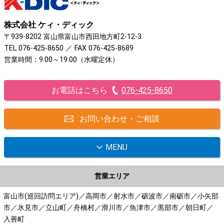
株式会社 ケィ・ディック
〒939-8202 富山県富山市西田地方町2-12-3
TEL
076-425-8650
／ FAX 076-425-8689
営業時間：9:00～19:00（水曜定休）
お電話はこちら
076-425-8650
お問い合わせ・ご相談
MENU
営業エリア
富山市(巡回訪問エリア)／高岡市／射水市／砺波市／南砺市／小矢部
市／氷見市／立山町／舟橋村／滑川市／魚津市／黒部市／朝日町／
入善町