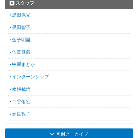
スタッフ
黒田保光
黒田智子
金子明里
佐賀良彦
中屋まどか
インターンシップ
水耕栽培
二谷侑宏
元良敦子
月別アーカイブ