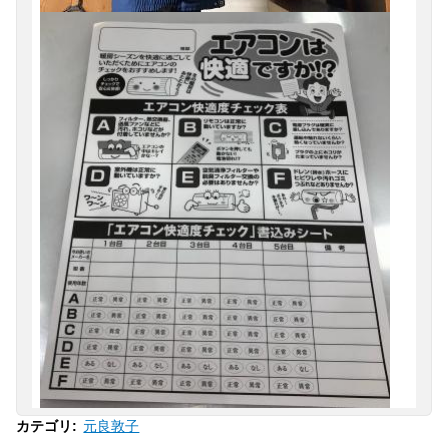
元良敦子
カテゴリ
: