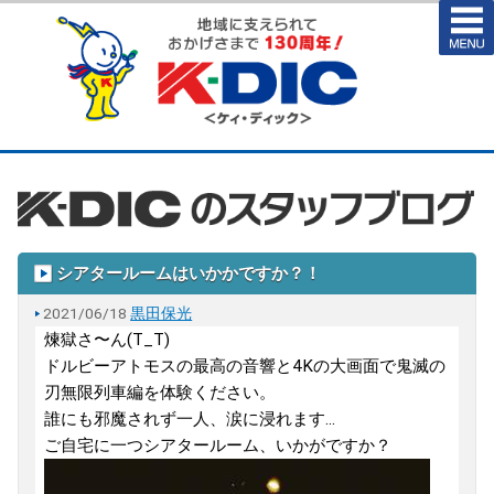
シアタールームはいかかですか？！
2021/06/18
黒田保光
煉獄さ〜ん(T_T)
ドルビーアトモスの最高の音響と4Kの大画面で鬼滅の
刃無限列車編を体験ください。
誰にも邪魔されず一人、涙に浸れます...
ご自宅に一つシアタールーム、いかがですか？