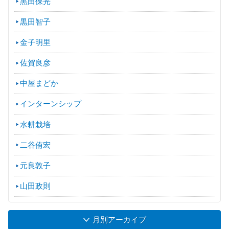
黒田保光
黒田智子
金子明里
佐賀良彦
中屋まどか
インターンシップ
水耕栽培
二谷侑宏
元良敦子
山田政則
月別アーカイブ