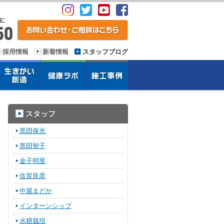
採用情報
新着情報
スタッフブログ
スタッフ
黒田保光
黒田智子
金子明里
佐賀良彦
中屋まどか
インターンシップ
水耕栽培