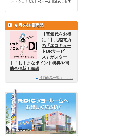
オトクにする次世代オール電化のご提案
今月の注目商品
【電気代をお得
に！】北陸電力
の「エコキュー
トDRサービ
ス」がスター
ト！おトクなポイント特典や補
助金情報も解説
注目商品一覧はこちら