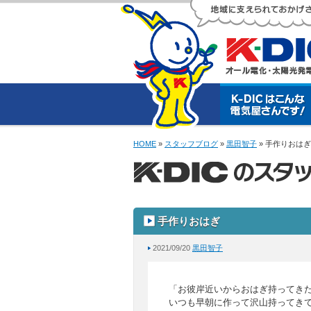
HOME
»
スタッフブログ
»
黒田智子
» 手作りおはぎ
手作りおはぎ
2021/09/20
黒田智子
「お彼岸近いからおはぎ持ってき
いつも早朝に作って沢山持ってき