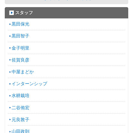
スタッフ
黒田保光
黒田智子
金子明里
佐賀良彦
中屋まどか
インターンシップ
水耕栽培
二谷侑宏
元良敦子
山田政則