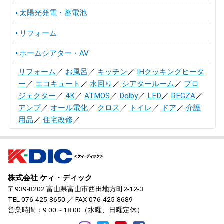
太陽光発電・蓄電池
リフォーム
ホームシアター・AV
リフォーム
／
お風呂
／
キッチン
／
IHクッキングヒータ
ー
／
エコキュート
／
水回り
／
シアタールーム
／
プロ
ジェクター
／
4K
／
ATMOS
／
Dolby
／
LED
／
REGZA
／
アンプ
／
オール電化
／
クロス
／
トイレ
／
ドア
／
介護
用品
／
住宅改修
／
株式会社 ケィ・ディック
〒939-8202 富山県富山市西田地方町2-12-3
TEL
076-425-8650
／ FAX 076-425-8689
営業時間：9:00～18:00（水曜、日曜定休）