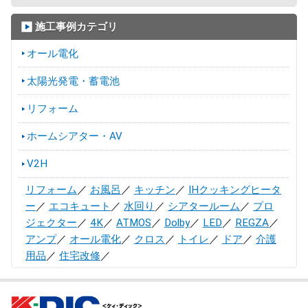
施工事例カテゴリ
オール電化
太陽光発電・蓄電池
リフォーム
ホームシアター・AV
V2H
リフォーム
／
お風呂
／
キッチン
／
IHクッキングヒータ
ー
／
エコキュート
／
水回り
／
シアタールーム
／
プロ
ジェクター
／
4K
／
ATMOS
／
Dolby
／
LED
／
REGZA
／
アンプ
／
オール電化
／
クロス
／
トイレ
／
ドア
／
介護
用品
／
住宅改修
／