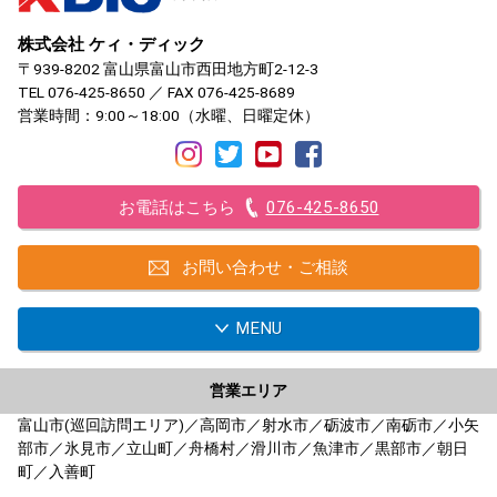
株式会社 ケィ・ディック
〒939-8202 富山県富山市西田地方町2-12-3
TEL
076-425-8650
／ FAX 076-425-8689
営業時間：9:00～18:00（水曜、日曜定休）
お電話はこちら
076-425-8650
お問い合わせ・ご相談
MENU
営業エリア
富山市(巡回訪問エリア)／高岡市／射水市／砺波市／南砺市／小矢
部市／氷見市／立山町／舟橋村／滑川市／魚津市／黒部市／朝日
町／入善町