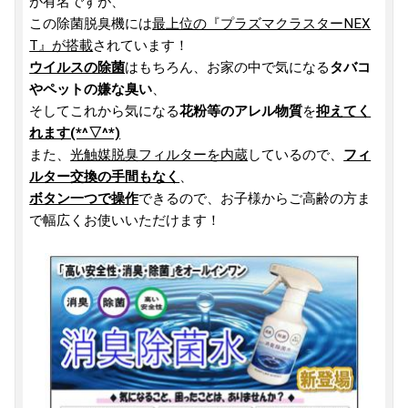
が有名ですが、
この除菌脱臭機には
最上位の『プラズマクラスターNEX
T』が搭載
されています！
ウイルスの除菌
はもちろん、お家の中で気になる
タバコ
やペットの嫌な臭い
、
そしてこれから気になる
花粉等のアレル物質
を
抑えてく
れます(*^▽^*)
また、
光触媒脱臭フィルターを内蔵
しているので、
フィ
ルター交換の手間もなく
、
ボタン一つで操作
できるので、お子様からご高齢の方ま
で幅広くお使いいただけます！