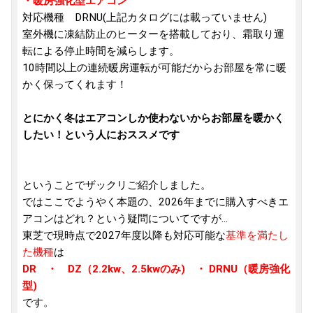
・暖房強化型エアコン
対応機種 DRNU(上記カタログには載っていません)
室外機に凍結防止のヒーターを搭載しており、霜取り運
転による停止時間を減らします。
10時間以上の連続暖房運転が可能だからお部屋を常に暖
かく保ってくれます！
とにかく冬はエアコンしか使わないからお部屋を暖かく
したい！という人におススメです
ということでザックリご紹介しました。
ではここでようやく本題の、2026年までに購入すべきエ
アコンはどれ？という疑問についてですが...
東芝で現時点で2027年度以降も対応可能な
基準を満たし
た機種
は
DR ・ DZ（2.2kw、2.5kwのみ) ・ DRNU（暖房強化
型)
です。