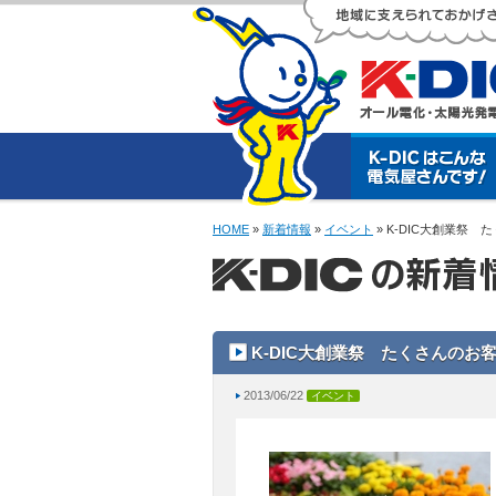
HOME
»
新着情報
»
イベント
» K-DIC大創業祭
K-DIC大創業祭 たくさんの
2013/06/22
イベント