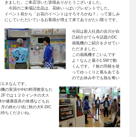
きました。ご来店頂いた皆様ありがとうございました。
今回のご来場記念品は、花鉢いっぱいプレゼントでした。
イベント前から「お花のイベントはそろそろかね？」って楽しみ
にしていただいているお客様が増えて来てありがたい限りです。
今回は新入社員の吉川が自
己紹介がてら今話題のDC
扇風機のご紹介をさせてい
ただきました。
この扇風機すごいんです
よ！なんと最小1.5Wで動
くんです。７枚の羽根を使
ってゆっくりと風をあてる
のでお休み中でも熱を奪い
省エネなんです。
機の実演やIHの料理教室もた
2Fでは１２０インチの大ス
験や健康器具の体感などもお
の終わり頃に秋の大K-DIC
お待ちくださいね。