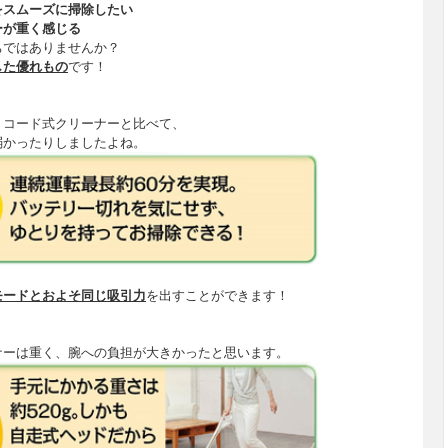
をスムーズに掃除したい
ーが重く感じる
ちではありませんか？
した優れもの
です！
、コード式クリーナーと比べて、
弱かったり
しましたよね。
モードと
およそ同じ吸引力
を出すことができます！
ナーは重く、
腕への負担が大きかった
と思います。