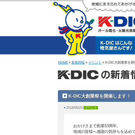
HOME
»
新着情報
»
イベント
» K-DIC大創業祭を
K-DIC大創業祭を開催します！
2018/05/23
イベント
おかげさまで創業53周年。
地域の皆様へ感謝の気持ちを込め