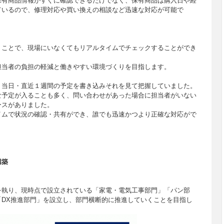
保有商品情報がすぐに確認できるだけでなく、保有商品は購入日や経
ているので、修理対応や買い換えの相談など迅速な対応が可能で
うことで、現場にいなくてもリアルタイムでチェックすることができ
担当者の負担の軽減と働きやすい環境づくりを目指します。
）
、当日・直近１週間の予定を書き込みそれを見て把握していました。
な予定が入ることも多く、問い合わせがあった場合に担当者がいない
ースがありました。
イムで状況の確認・共有ができ、誰でも迅速かつより正確な対応がで
構築
を執り、現時点で設立されている「家電・電気工事部門」「パン部
「DX推進部門」を設立し、部門横断的に推進していくことを目指し