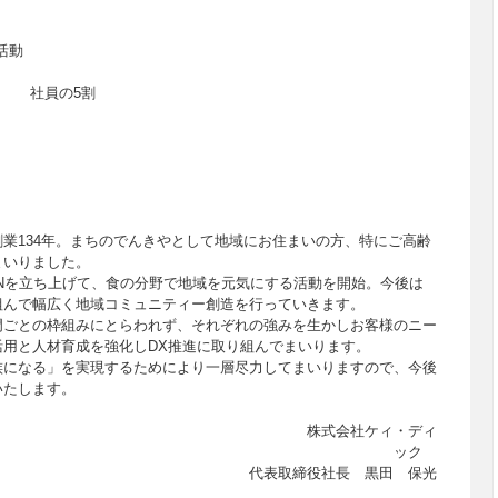
活動
 社員の5割
業134年。まちのでんきやとして地域にお住まいの方、特にご高齢
まいりました。
PANを立ち上げて、食の分野で地域を元気にする活動を開始。今後は
組んで幅広く地域コミュニティー創造を行っていきます。
門ごとの枠組みにとらわれず、それぞれの強みを生かしお客様のニー
用と人材育成を強化しDX推進に取り組んでまいります。
族になる」を実現するためにより一層尽力してまいりますので、今後
いたします。
会社ケィ・ディ
ック
代表取締役社長 黒田 保光