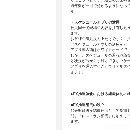
ぐにヒットします。過去の売上や
過年数が一目で分かるようになっ
す。
・スケジュールアプリの活用
社員同士で現場の内容を共有しあ
ます。
お客様の満足度向上だけでなく、
（スケジュールアプリの活用例
アプリ導入前はホワイトボードで
しかし、スケジュールの遅れや急
と状況が分からず対応できないケ
アプリを導入することでリアルタ
きます。
●DX推進強化における組織体制の
■DX推進部門の設立
代表取締役が総責任者として指揮
門」「レストラン部門」に加えて
ます。