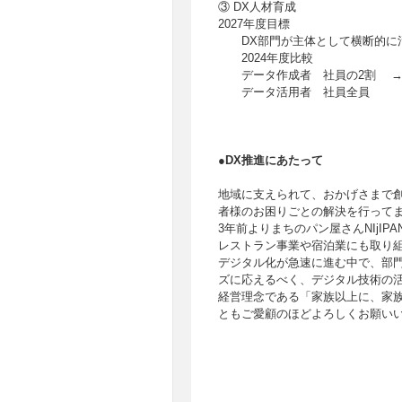
③ DX人材育成
2027年度目標
DX部門が主体として横断的に
2024年度比較
データ作成者 社員の2割 →
データ活用者 社員全員
●DX推進にあたって
地域に支えられて、おかげさまで創
者様のお困りごとの解決を行って
3年前よりまちのパン屋さんNIjI
レストラン事業や宿泊業にも取り
デジタル化が急速に進む中で、部
ズに応えるべく、デジタル技術の活
経営理念である「家族以上に、家
ともご愛顧のほどよろしくお願い
株式