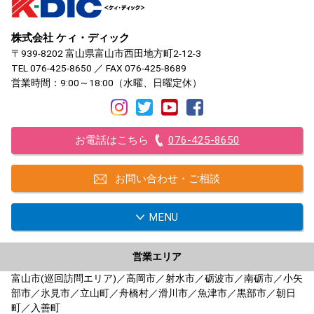
株式会社 ケィ・ディック
〒939-8202 富山県富山市西田地方町2-12-3
TEL
076-425-8650
／ FAX 076-425-8689
営業時間：9:00～18:00（水曜、日曜定休）
お電話はこちら
076-425-8650
お問い合わせ・ご相談
MENU
営業エリア
富山市(巡回訪問エリア)／高岡市／射水市／砺波市／南砺市／小矢
部市／氷見市／立山町／舟橋村／滑川市／魚津市／黒部市／朝日
町／入善町